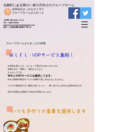
当麻町にある障がい者の方向けのグループホーム
​合同会社まっかなタイヨウ
​グループホームさんれっど
【お問い合わせはこちら】
TEL：0166-73-6214
​mail:group.home.sanred@gmail.com
住所：上川郡当麻町4条東4丁目1-19
グループホームさんれっどの特徴
Ｗｉｆｉ・VODサービス無料！
お部屋を選ぶとき、人によって選び方がありますよね。
部屋の広さ、間取り、便利さなどなど
さんれっどでは
WifiとVODサービスを提供してます。
好きな動画や配信サービスが無料で楽しめるかもしれません。
スマホで動画見すぎて通信が遅くなった・・買い足すなど余分な出費を防ぎます。
​休日の快適なお部屋での生活の手助けをします。
​いつも手作りの食事を提供します